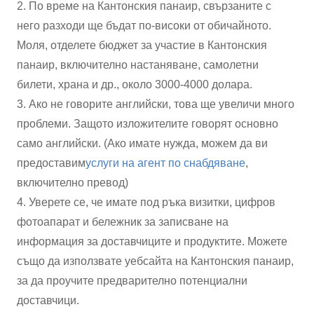
2. По време на Кантонския панаир, свързаните с
него разходи ще бъдат по-високи от обичайното.
Моля, отделете бюджет за участие в Кантонския
панаир, включително настаняване, самолетни
билети, храна и др., около 3000-4000 долара.
3. Ако не говорите английски, това ще увеличи много
проблеми. Защото изложителите говорят основно
само английски. (Ако имате нужда, можем да ви
предоставим
услуги на агент по снабдяване
,
включително превод)
4. Уверете се, че имате под ръка визитки, цифров
фотоапарат и бележник за записване на
информация за доставчиците и продуктите. Можете
също да използвате уебсайта на Кантонския панаир,
за да проучите предварително потенциални
доставчици.