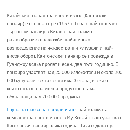
Китайският панаир за внос и износ (Кантонски
панаир) е основан през 1957 г. Това е най-големият
търговски панаир в Китай с най-голямо
разнообразие от изложби, най-широко
разпределение на чуждестранни купувачи и най-
висок оборот. Кантонският панаир се провежда в
Гуанджоу всяка пролет и есен, два пъти годишно. В
панаира участват над 25 000 изложители и около 200
000 купувачи.
Всяка сесия има 3 етапа, всеки от
които показва различна продуктова гама,
обхващаща над 700 000 продукта.
Група на съюза на продавачите
- най-голямата
компания за внос и износ в Иу, Китай, също участва в
Кантонския панаир всяка година. Тази година ще