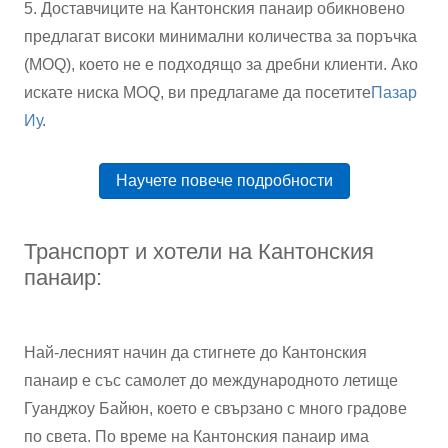
5. Доставчиците на Кантонския панаир обикновено
предлагат високи минимални количества за поръчка
(MOQ), което не е подходящо за дребни клиенти. Ако
искате ниска MOQ, ви предлагаме да посетите
Пазар
Иу
.
Научете повече подробности
Транспорт и хотели на Кантонския
панаир:
Най-лесният начин да стигнете до Кантонския
панаир е със самолет до международното летище
Гуанджоу Байюн, което е свързано с много градове
по света. По време на Кантонския панаир има