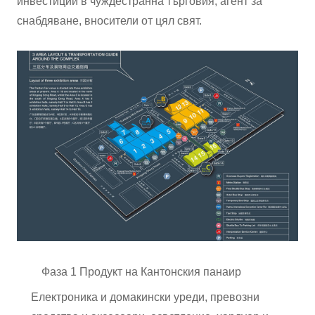
инвестиции в чуждестранна търговия, агент за
снабдяване, вносители от цял ​​свят.
Фаза 1 Продукт на Кантонския панаир
Електроника и домакински уреди, превозни