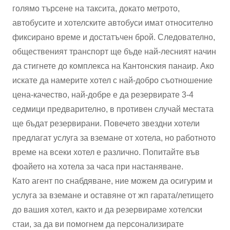
голямо търсене на таксита, докато метрото,
автобусите и хотелските автобуси имат относително
фиксирано време и достатъчен брой. Следователно,
общественият транспорт ще бъде най-лесният начин
да стигнете до комплекса на Кантонския панаир. Ако
искате да намерите хотел с най-добро съотношение
цена-качество, най-добре е да резервирате 3-4
седмици предварително, в противен случай местата
ще бъдат резервирани. Повечето звездни хотели
предлагат услуга за вземане от хотела, но работното
време на всеки хотел е различно. Попитайте във
фоайето на хотела за часа при настаняване.
Като агент по снабдяване, ние можем да осигурим и
услуга за вземане и оставяне от жп гарата/летището
до вашия хотел, както и да резервираме хотелски
стаи, за да ви помогнем да персонализирате