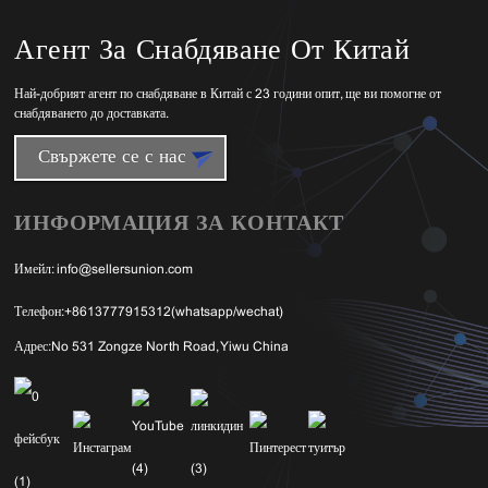
Агент За Снабдяване От Китай
Най-добрият агент по снабдяване в Китай с 23 години опит, ще ви помогне от
снабдяването до доставката.
Свържете се с нас
ИНФОРМАЦИЯ ЗА КОНТАКТ
Имейл:
info@sellersunion.com
Телефон:
+8613777915312(whatsapp/wechat)
Адрес:
No 531 Zongze North Road, Yiwu China