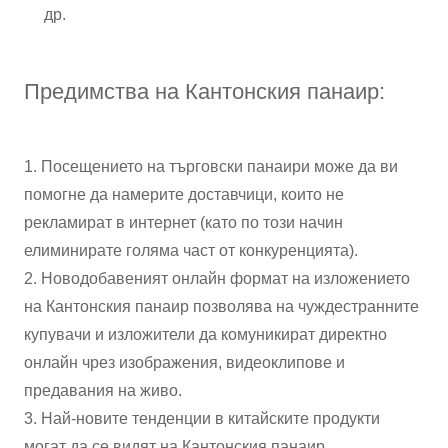
др.
Предимства на Кантонския панаир:
1. Посещението на търговски панаири може да ви
помогне да намерите доставчици, които не
рекламират в интернет (като по този начин
елиминирате голяма част от конкуренцията).
2. Новодобавеният онлайн формат на изложението
на Кантонския панаир позволява на чуждестранните
купувачи и изложители да комуникират директно
онлайн чрез изображения, видеоклипове и
предавания на живо.
3. Най-новите тенденции в китайските продукти
могат да се видят на Кантонския панаир.