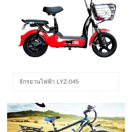
จักรยานไฟฟ้า LYZ-045