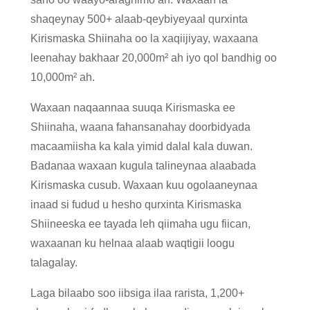
shaqeynay 500+ alaab-qeybiyeyaal qurxinta
Kirismaska ​​​​Shiinaha oo la xaqiijiyay, waxaana
leenahay bakhaar 20,000m² ah iyo qol bandhig oo
10,000m² ah.
Waxaan naqaannaa suuqa Kirismaska ​​​​ee
Shiinaha, waana fahansanahay doorbidyada
macaamiisha ka kala yimid dalal kala duwan.
Badanaa waxaan kugula talineynaa alaabada
Kirismaska ​​​​cusub. Waxaan kuu ogolaaneynaa
inaad si fudud u hesho qurxinta Kirismaska ​​​​
Shiineeska ee tayada leh qiimaha ugu fiican,
waxaanan ku helnaa alaab waqtigii loogu
talagalay.
Laga bilaabo soo iibsiga ilaa rarista, 1,200+