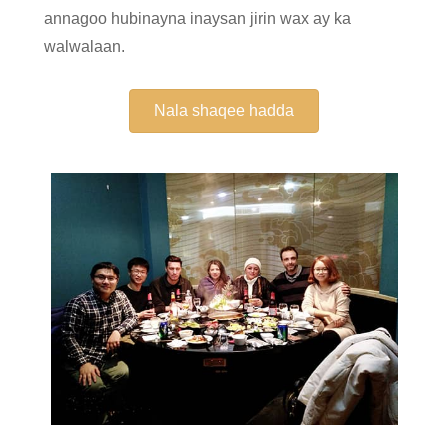
annagoo hubinayna inaysan jirin wax ay ka
walwalaan.
Nala shaqee hadda