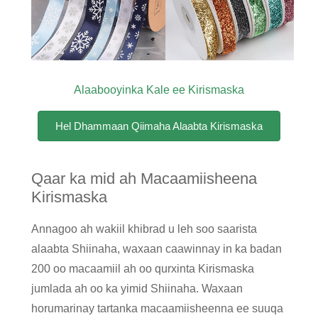
Alaabooyinka Kale ee Kirismaska
Hel Dhammaan Qiimaha Alaabta Kirismaska
Qaar ka mid ah Macaamiisheena
Kirismaska
Annagoo ah wakiil khibrad u leh soo saarista
alaabta Shiinaha, waxaan caawinnay in ka badan
200 oo macaamiil ah oo qurxinta Kirismaska ​​​​
jumlada ah oo ka yimid Shiinaha. Waxaan
horumarinay tartanka macaamiisheenna ee suuqa