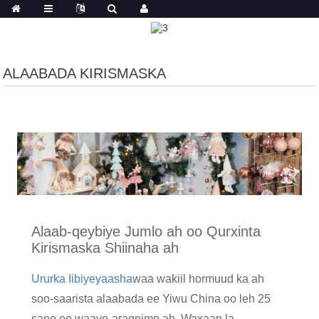
ALAABADA KIRISMASKA
Alaab-qeybiye Jumlo ah oo Qurxinta
Kirismaska ​​​​Shiinaha ah
Ururka Iibiyeyaasha
waa wakiil hormuud ka ah
soo-saarista alaabada ee Yiwu China oo leh 25
sano oo waayo-aragnimo ah. Waxaan la