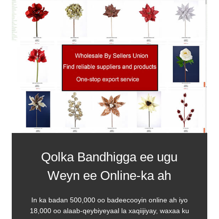
Qolka Bandhigga ee ugu
Weyn ee Online-ka ah
In ka badan 500,000 oo badeecooyin online ah iyo
18,000 oo alaab-qeybiyeyaal la xaqiijiyay, waxaa ku