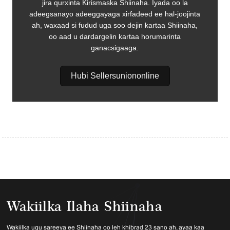
jira qurxinta Kirismaska ​​​​Shiinaha. Iyada oo la
adeegsanayo adeeggayaga xirfadeed ee hal-joojinta
ah, waxaad si fudud uga soo dejin kartaa Shiinaha,
oo aad u dardargelin kartaa horumarinta
ganacsigaaga.
Hubi Sellersuniononline
Wakiilka Ilaha Shiinaha
Wakiilka ugu sareeya ee Shiinaha oo leh khibrad 23 sano ah, ayaa kaa