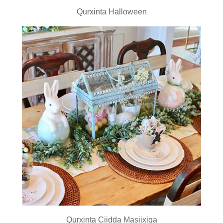
Qurxinta Halloween
Qurxinta Ciidda Masiixiga