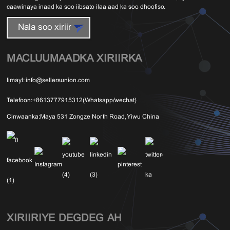
caawinaya inaad ka soo iibsato ilaa aad ka soo dhoofiso.
Nala soo xiriir
MACLUUMAADKA XIRIIRKA
Iimayl:
info@sellersunion.com
Telefoon:
+8613777915312(Whatsapp/wechat)
Cinwaanka:
Maya 531 Zongze North Road, Yiwu China
XIRIIRIYE DEGDEG AH