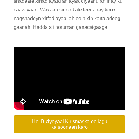
shaqaale xirfadlayaal ah ayaa diyaar u ah inay ku
caawiyaan. Waxaan sidoo kale leenahay koox
naqshadeyn xirfadlayaal ah oo bixin karta adeeg
gaar ah. Hadda sii horumari ganacsigaaga!
Hel Bixiyeyaal Kirismaska ​​​​oo lagu
kalsoonaan karo