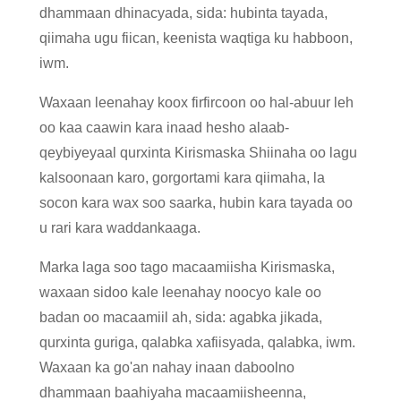
dhammaan dhinacyada, sida: hubinta tayada,
qiimaha ugu fiican, keenista waqtiga ku habboon,
iwm.
Waxaan leenahay koox firfircoon oo hal-abuur leh
oo kaa caawin kara inaad hesho alaab-
qeybiyeyaal qurxinta Kirismaska ​​​​Shiinaha oo lagu
kalsoonaan karo, gorgortami kara qiimaha, la
socon kara wax soo saarka, hubin kara tayada oo
u rari kara waddankaaga.
Marka laga soo tago macaamiisha Kirismaska,
waxaan sidoo kale leenahay noocyo kale oo
badan oo macaamiil ah, sida: agabka jikada,
qurxinta guriga, qalabka xafiisyada, qalabka, iwm.
Waxaan ka go'an nahay inaan daboolno
dhammaan baahiyaha macaamiisheenna,