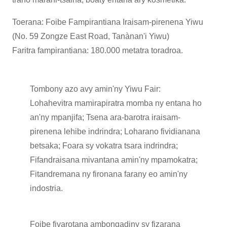
Toerana: Foibe Fampirantiana Iraisam-pirenena Yiwu
(No. 59 Zongze East Road, Tanànan'i Yiwu)
Faritra fampirantiana: 180.000 metatra toradroa.
Tombony azo avy amin'ny Yiwu Fair:
Lohahevitra mamirapiratra momba ny entana ho
an'ny mpanjifa; Tsena ara-barotra iraisam-
pirenena lehibe indrindra; Loharano fividianana
betsaka; Foara sy vokatra tsara indrindra;
Fifandraisana mivantana amin'ny mpamokatra;
Fitandremana ny fironana farany eo amin'ny
indostria.
Foibe fivarotana ambongadiny sy fizarana