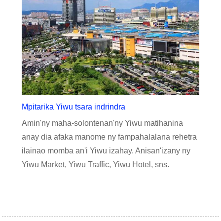
Mpitarika Yiwu tsara indrindra
Amin'ny maha-solontenan'ny Yiwu matihanina
anay dia afaka manome ny fampahalalana rehetra
ilainao momba an'i Yiwu izahay. Anisan'izany ny
Yiwu Market, Yiwu Traffic, Yiwu Hotel, sns.