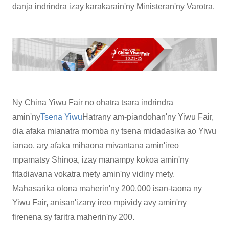
danja indrindra izay karakarain'ny Ministeran'ny Varotra.
Ny China Yiwu Fair no ohatra tsara indrindra
amin'ny
Tsena Yiwu
Hatrany am-piandohan'ny Yiwu Fair,
dia afaka mianatra momba ny tsena midadasika ao Yiwu
ianao, ary afaka mihaona mivantana amin'ireo
mpamatsy Shinoa, izay manampy kokoa amin'ny
fitadiavana vokatra mety amin'ny vidiny mety.
Mahasarika olona maherin'ny 200.000 isan-taona ny
Yiwu Fair, anisan'izany ireo mpividy avy amin'ny
firenena sy faritra maherin'ny 200.