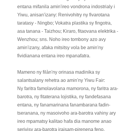
entana mifanila amin'ireo vondrona indostrialy i
Yiwu, anisan'izany: Renivohitry ny fivarotana
taratasy - Ningbo; Vokatra plastika sy fingotra,
asa tanana - Taizhou; Kiraro, fitaovana elektrika -
Wenzhou; sns. Noho ireo tombony azo avy
amin'izany, afaka mitsitsy vola be amin'ny
fividianana entana ireo mpanafatra.
Mameno ny filàn'ny orinasa madinika sy
salantsalany rehetra ao amin'ny Yiwu Fair:
Ny faritra famolavolana mamorona, ny faritra ara-
barotra, ny fitaterana lojistika, ny fandefasana
entana, ny fanamarinana fanambarana fadin-
tseranana, ny masoivoho ara-barotra vahiny ary
ireo mpamatsy kalitao hafa dia manome anao
serivisy ara-barotra iraisam-pirenena feno.