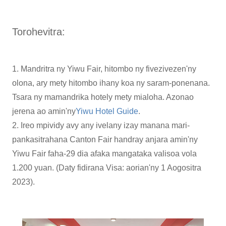
Torohevitra:
1. Mandritra ny Yiwu Fair, hitombo ny fivezivezen'ny
olona, ​​ary mety hitombo ihany koa ny saram-ponenana.
Tsara ny mamandrika hotely mety mialoha. Azonao
jerena ao amin'ny
Yiwu Hotel Guide
.
2. Ireo mpividy avy any ivelany izay manana mari-
pankasitrahana Canton Fair handray anjara amin'ny
Yiwu Fair faha-29 dia afaka mangataka valisoa vola
1.200 yuan. (Daty fidirana Visa: aorian'ny 1 Aogositra
2023).