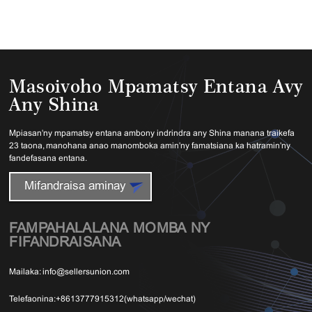
Masoivoho Mpamatsy Entana Avy
Any Shina
Mpiasan'ny mpamatsy entana ambony indrindra any Shina manana traikefa
23 taona, manohana anao manomboka amin'ny famatsiana ka hatramin'ny
fandefasana entana.
Mifandraisa aminay
FAMPAHALALANA MOMBA NY
FIFANDRAISANA
Mailaka:
info@sellersunion.com
Telefaonina:
+8613777915312(whatsapp/wechat)