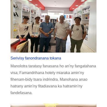
Serivisy fanondranana tokana
Manolotra taratasy fanasana ho an'ny fangatahana
visa; Famandrihana hotely miaraka amin'ny
fihenam-bidy tsara indrindra. Manohana anao
hatrany amin'ny fitadiavana ka hatramin'ny
fandefasana.