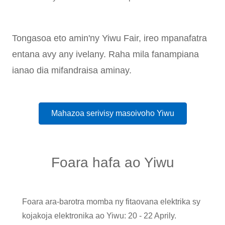
Tongasoa eto amin'ny Yiwu Fair, ireo mpanafatra
entana avy any ivelany. Raha mila fanampiana
ianao dia mifandraisa aminay.
Mahazoa serivisy masoivoho Yiwu
Foara hafa ao Yiwu
Foara ara-barotra momba ny fitaovana elektrika sy
kojakoja elektronika ao Yiwu: 20 - 22 Aprily.