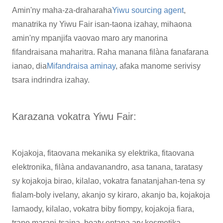
Amin'ny maha-za-draharaha
Yiwu sourcing agent
,
manatrika ny Yiwu Fair isan-taona izahay, mihaona
amin'ny mpanjifa vaovao maro ary manorina
fifandraisana maharitra. Raha manana filàna fanafarana
ianao, dia
Mifandraisa aminay
, afaka manome serivisy
tsara indrindra izahay.
Karazana vokatra Yiwu Fair:
Kojakoja, fitaovana mekanika sy elektrika, fitaovana
elektronika, filàna andavanandro, asa tanana, taratasy
sy kojakoja birao, kilalao, vokatra fanatanjahan-tena sy
fialam-boly ivelany, akanjo sy kiraro, akanjo ba, kojakoja
lamaody, kilalao, vokatra biby fiompy, kojakoja fiara,
trano marani-tsaina, boaty entana ary kosmetika.