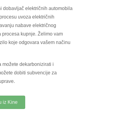
i dobavljač električnih automobila
 procesu uvoza električnih
avanju nabave električnog
ka procesa kupnje. Želimo vam
ozilo koje odgovara vašem načinu
a možete dekarbonizirati i
možete dobiti subvencije za
uprave.
 iz Kine