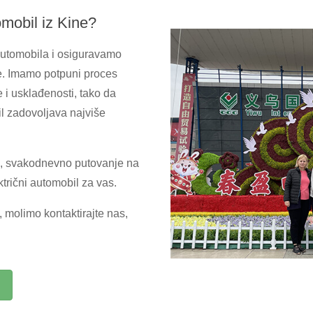
tomobil iz Kine?
automobila i osiguravamo
ne. Imamo potpuni proces
e i usklađenosti, tako da
il zadovoljava najviše
nu, svakodnevno putovanje na
ktrični automobil za vas.
, molimo kontaktirajte nas,