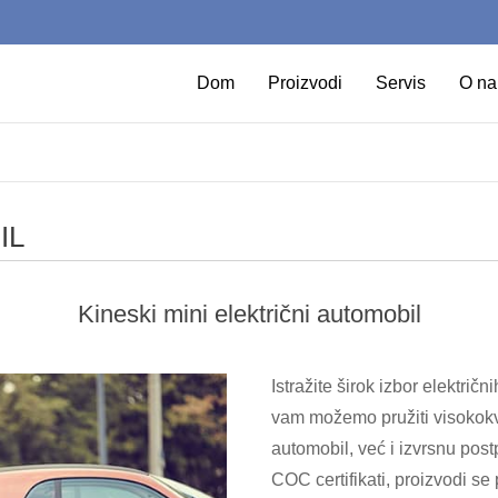
Dom
Proizvodi
Servis
O n
IL
Kineski mini električni automobil
Istražite širok izbor elektri
vam možemo pružiti visokokva
automobil, već i izvrsnu pos
COC certifikati, proizvodi se 