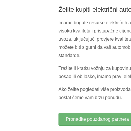
Želite kupiti električni au
Imamo bogate resurse električnih 
visoku kvalitetu i pristupačne cije
uvoza, uključujući provjere kvalitet
možete biti sigurni da vaš automob
standarde.
Tražite li kratku vožnju za kupovi
posao ili obilaske, imamo pravi ele
Ako želite pogledati više proizvoda
poslat ćemo vam brzu ponudu.
Pronađite pouzdanog partnera