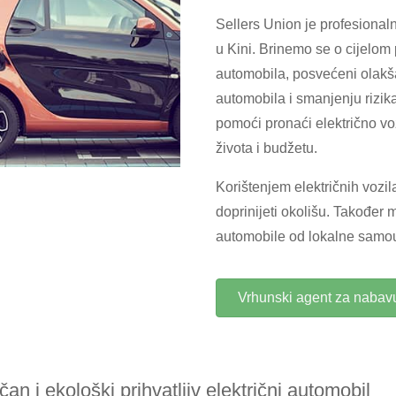
Sellers Union je profesionaln
u Kini. Brinemo se o cijelom
automobila, posvećeni olakš
automobila i smanjenju rizi
pomoći pronaći električno v
života i budžetu.
Korištenjem električnih vozil
doprinijeti okolišu. Također 
automobile od lokalne samo
Vrhunski agent za nabavu
an i ekološki prihvatljiv električni automobil