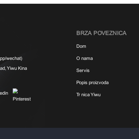
BRZA POVEZNICA
Dom
pp/wechat)
O nama
ad, Yiwu Kina
Servis
Popis proizvoda
Tržnica Yiwu