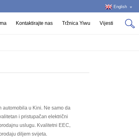
English
ama
Kontaktirajte nas
Tržnica Yiwu
Vijesti
čnih automobila u Kini. Ne samo da
litetan i pristupačan električni
tprodajnu uslugu. Kvalitetni EEC,
prodaju diljem svijeta.