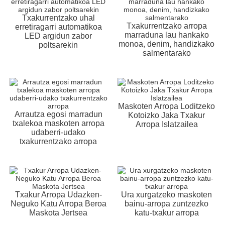
Txakurrentzako uhal
Txakurrentzako arropa
erretiragarri automatikoa
marraduna lau hankako
LED argidun zabor
monoa, denim, handizkako
poltsarekin
salmentarako
Maskoten Arropa Loditzeko
Arrautza egosi marradun
Kotoizko Jaka Txakur
txalekoa maskoten arropa
Arropa Islatzailea
udaberri-udako
txakurrentzako arropa
Txakur Arropa Udazken-
Ura xurgatzeko maskoten
Neguko Katu Arropa Beroa
bainu-arropa zuntzezko
Maskota Jertsea
katu-txakur arropa