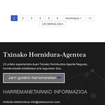
1
2
3
4
5
6
Hurrengoa >
>>
1/9 ORRIALDEA
Txinako Hornidura-Agentea
23 urteko esperientzia duen Txinako Hornikuntza Agente Nagusia,
hornikuntzatik bidalketara arte laguntzen dizu.
Jarri gurekin harremanetan
HARREMANETARAKO INFORMAZIOA
Helbide elektronikoa:
info@sellersunion.com