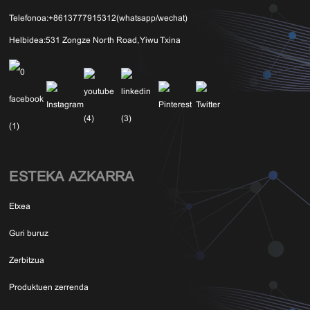
Telefonoa:
+8613777915312(whatsapp/wechat)
Helbidea:
531 Zongze North Road, Yiwu Txina
ESTEKA AZKARRA
Etxea
Guri buruz
Zerbitzua
Produktuen zerrenda