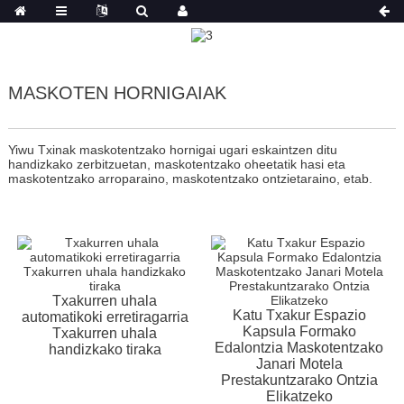
MASKOTEN HORNIGAIAK
Yiwu Txinak maskotentzako hornigai ugari eskaintzen ditu
handizkako zerbitzuetan, maskotentzako oheetatik hasi eta
maskotentzako arroparaino, maskotentzako ontzietaraino, etab.
Txakurren uhala
Katu Txakur Espazio
automatikoki erretiragarria
Kapsula Formako
Txakurren uhala
Edalontzia Maskotentzako
handizkako tiraka
Janari Motela
Prestakuntzarako Ontzia
Elikatzeko