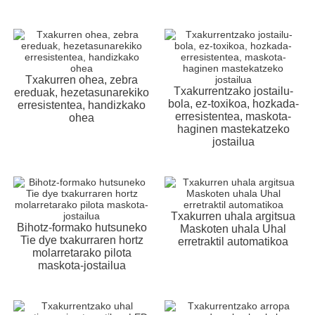
Txakurren ohea, zebra
Txakurrentzako jostailu-
ereduak, hezetasunarekiko
bola, ez-toxikoa, hozkada-
erresistentea, handizkako
erresistentea, maskota-
ohea
haginen mastekatzeko
jostailua
Txakurren uhala argitsua
Bihotz-formako hutsuneko
Maskoten uhala Uhal
Tie dye txakurraren hortz
erretraktil automatikoa
molarretarako pilota
maskota-jostailua