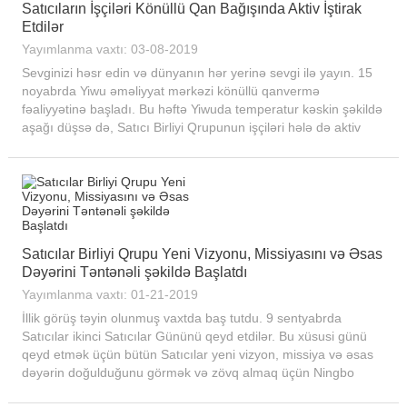
Satıcıların İşçiləri Könüllü Qan Bağışında Aktiv İştirak
Etdilər
Yayımlanma vaxtı: 03-08-2019
Sevginizi həsr edin və dünyanın hər yerinə sevgi ilə yayın. 15
noyabrda Yiwu əməliyyat mərkəzi könüllü qanvermə
fəaliyyətinə başladı. Bu həftə Yiwuda temperatur kəskin şəkildə
aşağı düşsə də, Satıcı Birliyi Qrupunun işçiləri hələ də aktiv
şəkildə qeydiyyatdan keçib hazırlıq işləri aparırlar...
Satıcılar Birliyi Qrupu Yeni Vizyonu, Missiyasını və Əsas
Dəyərini Təntənəli şəkildə Başlatdı
Yayımlanma vaxtı: 01-21-2019
İllik görüş təyin olunmuş vaxtda baş tutdu. 9 sentyabrda
Satıcılar ikinci Satıcılar Gününü qeyd etdilər. Bu xüsusi günü
qeyd etmək üçün bütün Satıcılar yeni vizyon, missiya və əsas
dəyərin doğulduğunu görmək və zövq almaq üçün Ningbo
Beilun Bodi İncəsənət Sərgi Mərkəzində toplaşdılar...