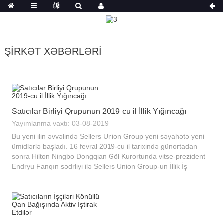
ŞIRKƏT XƏBƏRLƏRI
Satıcılar Birliyi Qrupunun 2019-cu il İllik Yığıncağı
Yayımlanma vaxtı: 03-08-2019
Bu yeni ilin əvvəlində Sellers Union Group yeni səyahətə yeni
ümidlərlə başladı. 16 fevral 2019-cu il tarixində günortadan
sonra Hilton Ningbo Dongqian Göl Kurortunda vitse-prezident
Endryu Fanqın sədrliyi ilə Sellers Union Group-un İllik İş
Konfransı keçirildi. Bütün rəhbərlik...