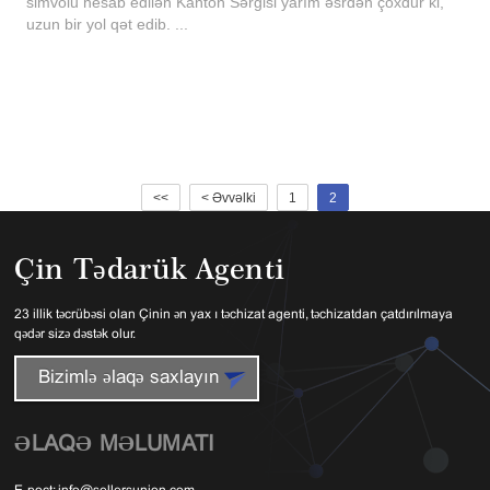
simvolu hesab edilən Kanton Sərgisi yarım əsrdən çoxdur ki,
uzun bir yol qət edib. ...
<<
< Əvvəlki
1
2
Çin Tədarük Agenti
23 illik təcrübəsi olan Çinin ən yaxşı təchizat agenti, təchizatdan çatdırılmaya
qədər sizə dəstək olur.
Bizimlə əlaqə saxlayın
ƏLAQƏ MƏLUMATI