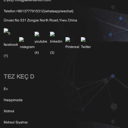
E-poçt:
info@sellersunion.com
Telefon:
+8613777915312(whatsapp/wechat)
Ünvan:
No 531 Zongze North Road, Yiwu China
TEZ KEÇID
Ev
Haqqımızda
Xidmət
Məhsul Siyahısı