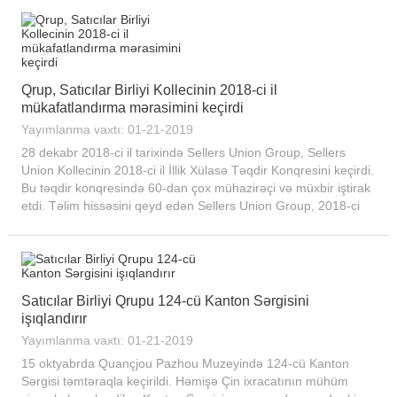
Qrup, Satıcılar Birliyi Kollecinin 2018-ci il
mükafatlandırma mərasimini keçirdi
Yayımlanma vaxtı: 01-21-2019
28 dekabr 2018-ci il tarixində Sellers Union Group, Sellers
Union Kollecinin 2018-ci il İllik Xülasə Təqdir Konqresini keçirdi.
Bu təqdir konqresində 60-dan çox mühazirəçi və müxbir iştirak
etdi. Təlim hissəsini qeyd edən Sellers Union Group, 2018-ci
ildə 64 dərs təşkil etdi...
Satıcılar Birliyi Qrupu 124-cü Kanton Sərgisini
işıqlandırır
Yayımlanma vaxtı: 01-21-2019
15 oktyabrda Quançjou Pazhou Muzeyində 124-cü Kanton
Sərgisi təmtəraqla keçirildi. Həmişə Çin ixracatının mühüm