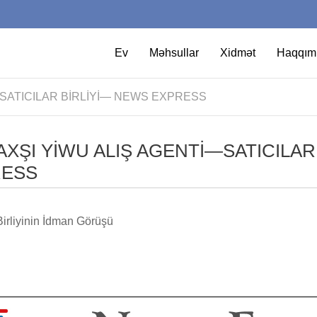
Ev
Məhsullar
Xidmət
Haqqım
—SATICILAR BIRLIYI— NEWS EXPRESS
AXŞI YIWU ALIŞ AGENTI—SATICILAR
RESS
 Birliyinin İdman Görüşü