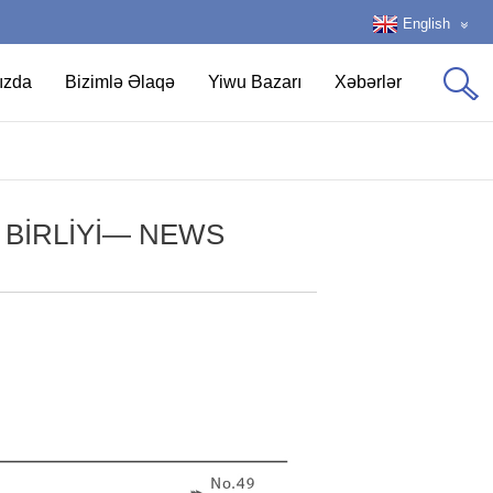
English
ızda
Bizimlə Əlaqə
Yiwu Bazarı
Xəbərlər
 BIRLIYI— NEWS