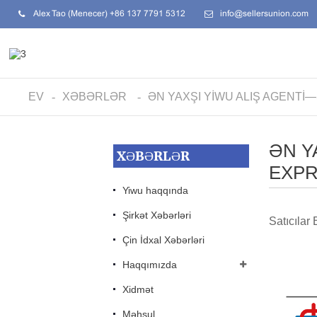
Alex Tao (Menecer) +86 137 7791 5312
info@sellersunion.com
EV
XƏBƏRLƏR
ƏN YAXŞI YIWU ALIŞ AGENTI
ƏN Y
XƏBƏRLƏR
EXP
Yiwu haqqında
Şirkət Xəbərləri
Satıcılar
Çin İdxal Xəbərləri
Haqqımızda
Xidmət
Məhsul